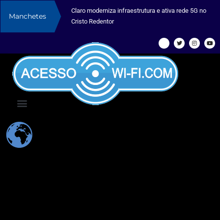
Claro moderniza infraestrutura e ativa rede 5G no
Manchetes
Cristo Redentor
CURSOS E TREINAMENTOS
SOBRE NÓS
CANAL NO YOUTUBE