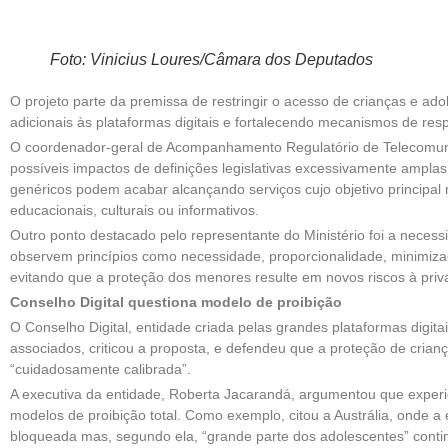
Foto: Vinicius Loures/Câmara dos Deputados
O projeto parte da premissa de restringir o acesso de crianças e ad
adicionais às plataformas digitais e fortalecendo mecanismos de res
O coordenador-geral de Acompanhamento Regulatório de Telecomu
possíveis impactos de definições legislativas excessivamente amplas 
genéricos podem acabar alcançando serviços cujo objetivo principal 
educacionais, culturais ou informativos.
Outro ponto destacado pelo representante do Ministério foi a neces
observem princípios como necessidade, proporcionalidade, minimiz
evitando que a proteção dos menores resulte em novos riscos à priv
Conselho Digital questiona modelo de proibição
O Conselho Digital, entidade criada pelas grandes plataformas digita
associados, criticou a proposta, e defendeu que a proteção de crian
“cuidadosamente calibrada”.
A executiva da entidade, Roberta Jacarandá, argumentou que experi
modelos de proibição total. Como exemplo, citou a Austrália, onde a 
bloqueada mas, segundo ela, “grande parte dos adolescentes” cont