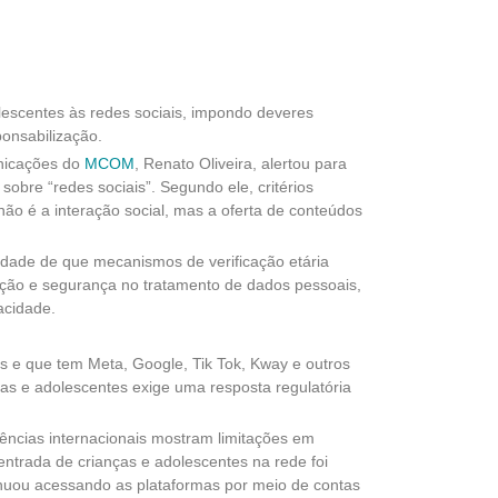
olescentes às redes sociais, impondo deveres
ponsabilização.
nicações do
MCOM
, Renato Oliveira, alertou para
sobre “redes sociais”. Segundo ele, critérios
não é a interação social, mas a oferta de conteúdos
sidade de que mecanismos de verificação etária
ação e segurança no tratamento de dados pessoais,
acidade.
is e que tem Meta, Google, Tik Tok, Kway e outros
ças e adolescentes exige uma resposta regulatória
ências internacionais mostram limitações em
entrada de crianças e adolescentes na rede foi
inuou acessando as plataformas por meio de contas