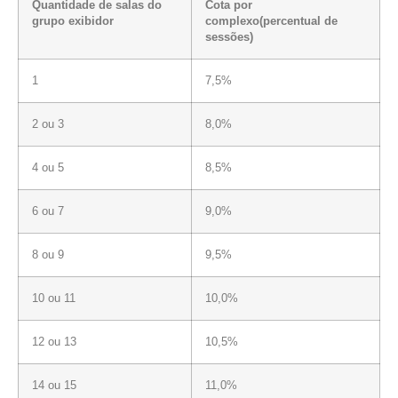
Quantidade de salas do
Cota por
grupo exibidor
complexo(percentual de
sessões)
1
7,5%
2 ou 3
8,0%
4 ou 5
8,5%
6 ou 7
9,0%
8 ou 9
9,5%
10 ou 11
10,0%
12 ou 13
10,5%
14 ou 15
11,0%