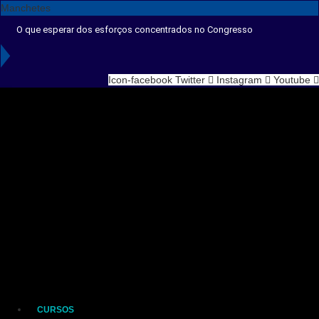
Ir
Manchetes
para
O que esperar dos esforços concentrados no Congresso
o
conteúdo
Icon-facebook
Twitter
Instagram
Youtube
CURSOS