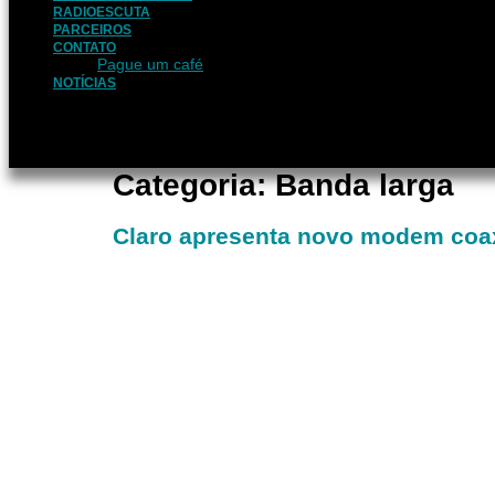
RADIOESCUTA
PARCEIROS
CONTATO
Pague um café
NOTÍCIAS
Categoria:
Banda larga
Claro apresenta novo modem coaxi