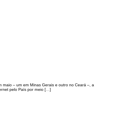
 em maio – um em Minas Gerais e outro no Ceará –, a
rnet pelo País por meio […]