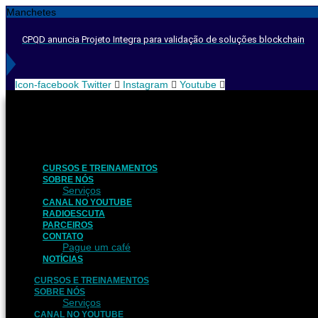
Ir
Manchetes
para
o
CPQD anuncia Projeto Integra para validação de soluções blockchain
conteúdo
Icon-facebook
Twitter
Instagram
Youtube
CURSOS E TREINAMENTOS
SOBRE NÓS
Serviços
CANAL NO YOUTUBE
RADIOESCUTA
PARCEIROS
CONTATO
Pague um café
NOTÍCIAS
CURSOS E TREINAMENTOS
SOBRE NÓS
Serviços
CANAL NO YOUTUBE